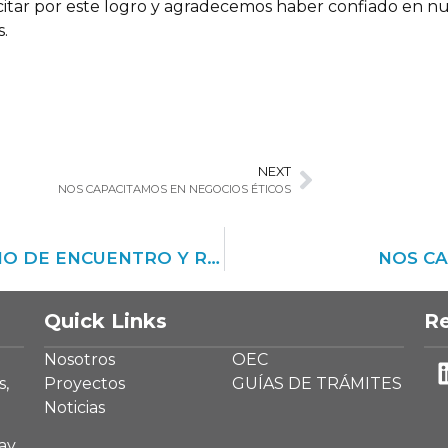
tar por este logro y agradecemos haber confiado en nue
.
NEXT
NOS CAPACITAMOS EN NEGOCIOS ÉTICOS
DESAYUNO CON IDEAS. UN ESPACIO DE ENCUENTRO Y REFLEXIÓN
NOS CA
Quick Links
Re
Nosotros
OEC
s,
Proyectos
GUÍAS DE TRÁMITES
Noticias
ay